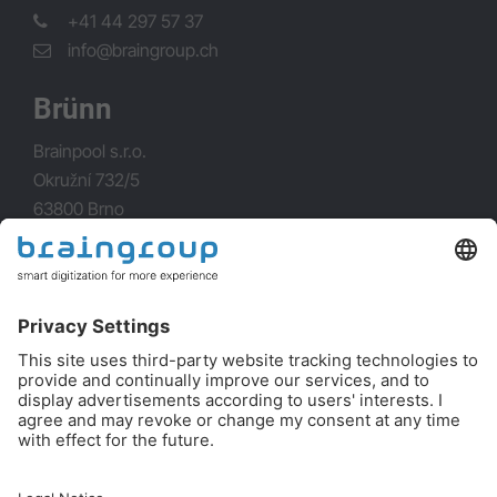
+41 44 297 57 37
info@braingroup.ch
Brünn
Brainpool s.r.o.
Okružní 732/5
63800 Brno
+420 548 221 100
info@brainpool.cz
Plus d'informations
Protection des données
Imprimer