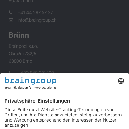
8004 Zürich
+41 44 297 57 37
info@braingroup.ch
Brünn
Brainpool s.r.o.
Okružní 732/5
63800 Brno
+420 548 221 100
info@brainpool.cz
Weiteres
Datenschutz
Impressum