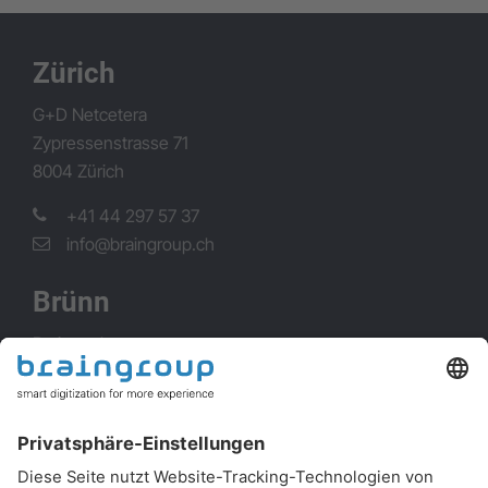
Zürich
G+D Netcetera
Zypressenstrasse 71
8004 Zürich
+41 44 297 57 37
info@braingroup.ch
Brünn
Brainpool s.r.o.
Okružní 732/5
63800 Brno
+420 548 221 100
info@brainpool.cz