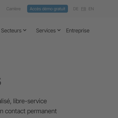
Carrière
Accès démo gratuit
DE
FR
EN
Secteurs
Services
Entreprise
s
isé, libre-service
 en contact permanent