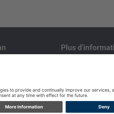
nn
Plus d'informat
 s.r.o.
Protection des données
 732/5
Imprimer
rno
0 548 221 100
o@brainpool.cz