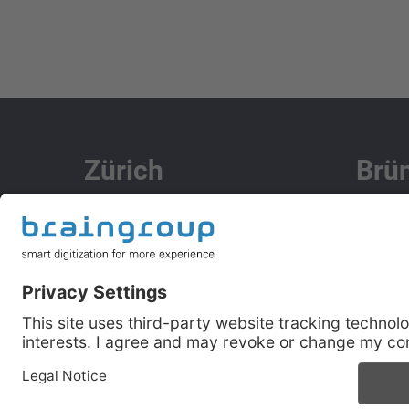
Zürich
Brü
G+D Netcetera
Brainpool
Zypressenstrasse 71
Okružní
8004 Zürich
63800 B
+41 44 297 57 37
+42
info@braingroup.ch
inf