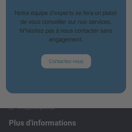
G+D Netcetera
Notre équipe d'experts se fera un plaisir
Zypressenstrasse 71
de vous conseiller sur nos services.
8004 Zürich
N'hésitez pas à nous contacter sans
+41 44 297 57 37
engagement.
info@braingroup.ch
Brünn
Contactez-nous
Brainpool s.r.o.
Okružní 732/5
63800 Brno
+420 548 221 100
info@brainpool.cz
Plus d'informations